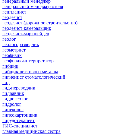
генеральный менеджер
генеральный менеджер отеля
генпланист
геодезист
геодезист (дорожное строительство)
геодезист-камеральщик
геодезист-маркшейдер
геолог
геологоразведчик
геометрист
геофизик
геофизик-интерпретатор
гибщик
гибщик листового металла
гигиенист стоматологический
гид
гид-переводчик
гидравлик
гидрогеолог
гидролог
гинеколог
гипсокартонщик
гирудотерапевт
ГИС-специалист
главная медицинская сестра