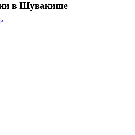
сии в Шувакише
#