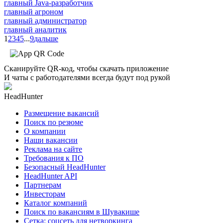
главный Java-разработчик
главный агроном
главный администратор
главный аналитик
1
2
3
4
5
...
9
дальше
Сканируйте QR-код, чтобы скачать приложение
И чаты с работодателями всегда будут под рукой
HeadHunter
Размещение вакансий
Поиск по резюме
О компании
Наши вакансии
Реклама на сайте
Требования к ПО
Безопасный HeadHunter
HeadHunter API
Партнерам
Инвесторам
Каталог компаний
Поиск по вакансиям в Шувакише
Сетка: соцсеть для нетворкинга