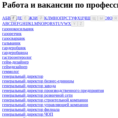
Работа и вакансии по профес
А
Б
В
Д
Е
Ж
З
И
К
Л
М
Н
О
П
Р
С
Т
У
Ф
Х
Ц
Ч
Ш
Э
Ю
Г
Ё
Й
Щ
Ы
Я
A
B
C
D
E
F
G
H
I
J
K
L
M
N
O
P
Q
R
S
T
U
V
W
X
Y
Z
газонокосильщик
газорезчик
газосварщик
гальваник
гардеробщик
гардеробщица
гастроэнтеролог
гейм-дизайнер
геймдизайнер
геммолог
генеральный директор
генеральный директор бизнес-единицы
генеральный директор завода
генеральный директор производственного предприятия
генеральный директор розничной сети
генеральный директор строительной компании
генеральный директор управляющей компании
генеральный директор филиала
генеральный директор ЧОП